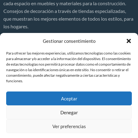
cada espacio en muebles y materiales para la construcción.
Consejos de decoración a través de tiendas especializadas,
que muestran los mejores elementos de todos los estilos, para
los hogares.
Decor News
Gestionar consentimiento
Precio de reformar una casa en España 2026
Para ofrecer las mejores experiencias, utilizamos tecnologías como las cookies
¿Cuánto cuesta reformar una casa?
para almacenar y/o acceder a la información del dispositivo. El consentimiento
de estas tecnologías nos permitirá procesar datos como el comportamiento de
Reformas integrales en viviendas
navegación o las identificaciones únicas en este sitio. No consentir o retirar el
7 reformas efectivas para mejorar la seguridad de tu hogar
consentimiento, puede afectar negativamente a ciertas características y
(guía práctica)
funciones.
Ventanas Aluminio
Aceptar
Denegar
Creando Hogar
Aviso legal
Política de cookies
Ver preferencias
©
2026
Creando Hogar | Tiendas Muebles
| Todos los derechos
reservados