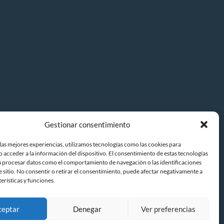
Decoración de Interiores
Diseño de interiores
Ferreterías
Griferías
Herramientas
Jardines
Jardinería
Mamparas
Gestionar consentimiento
Tienda Muebles Madrid
las mejores experiencias, utilizamos tecnologías como las cookies para
 acceder a la información del dispositivo. El consentimiento de estas tecnologías
Mamparas de baño
á procesar datos como el comportamiento de navegación o las identificaciones
e sitio. No consentir o retirar el consentimiento, puede afectar negativamente a
Moquetas
terísticas y funciones.
Paisajismo
ceptar
Denegar
Ver preferencias
Pintores