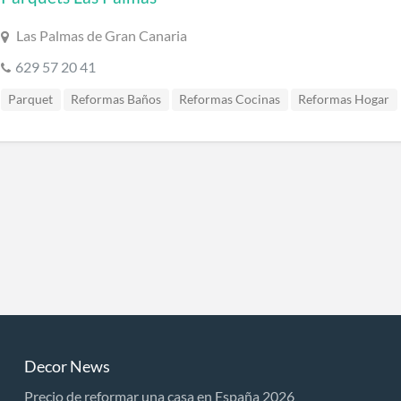
Las Palmas de Gran Canaria
629 57 20 41
Parquet
Reformas Baños
Reformas Cocinas
Reformas Hogar
Reformas Integrales
Reformas Locales
Revestimientos
Decor News
Precio de reformar una casa en España 2026