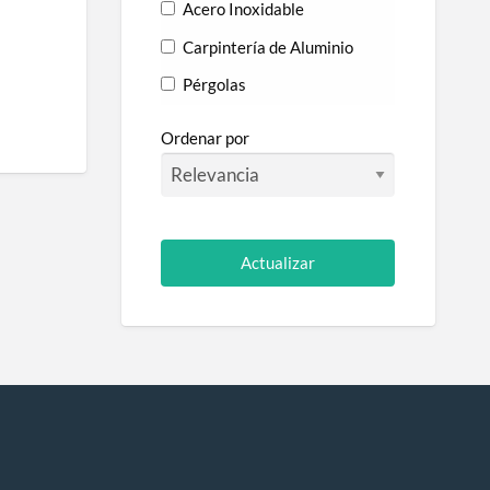
Acero Inoxidable
Carpintería de Aluminio
Pérgolas
Porches y cenadores
Ordenar por
Puertas
Rejas
Vallados
Cesped Artificial
Instalación de césped
artificial
Claraboyas
Cortinas
Cristalerías