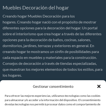
Muebles Decoración del hogar
Creando hogar Muebles Decoración para los
hogares. Creando hogar nació con el propósito de mostrar
diferentes opciones para la decoración del hogar. Un portal
sobre el interiorismo que crea hogar a través de las diferentes
opciones para la decoración de baños, cocinas, salones,
dormitorios, jardines, terrazas y exteriores en general. En
creando hogar te mostramos un sinfín de posibilidades para
cada espacio en muebles y materiales para la construcción.
Consejos de decoración a través de tiendas especializadas,
que muestran los mejores elementos de todos los estilos, para
los hogares.
Decor News
Gestionar consentimiento
Precio de reformar una casa en España 2026
Para ofrecer las mejores experiencias, utilizamos tecnologías como las cookies
¿Cuánto cuesta reformar una casa?
para almacenar y/o acceder a la información del dispositivo. El consentimiento
de estas tecnologías nos permitirá procesar datos como el comportamiento de
Reformas integrales en viviendas