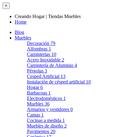
×
Creando Hogar | Tiendas Muebles
Home
Blog
Muebles
Decoración
79
Alfombras
1
Carpinterias
10
Acero Inoxidable
2
Carpintería de Aluminio
4
Pérgolas
3
Cesped Artificial
13
Instalación de césped artificial
10
Hogar
6
Barbacoas
1
Electrodomésticos
1
Muebles
36
Armarios y vestidores
0
Camas
1
Cocinas a medida
1
Muebles de diseño
2
Pavimentos
20
Cerámica
17