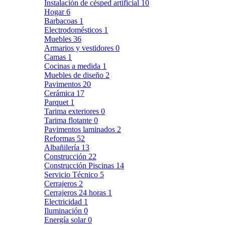
Instalación de césped artificial
10
Hogar
6
Barbacoas
1
Electrodomésticos
1
Muebles
36
Armarios y vestidores
0
Camas
1
Cocinas a medida
1
Muebles de diseño
2
Pavimentos
20
Cerámica
17
Parquet
1
Tarima exteriores
0
Tarima flotante
0
Pavimentos laminados
2
Reformas
52
Albañilería
13
Construcción
22
Construcción Piscinas
14
Servicio Técnico
5
Cerrajeros
2
Cerrajeros 24 horas
1
Electricidad
1
Iluminación
0
Energía solar
0