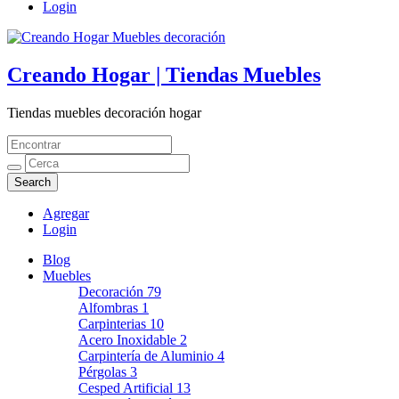
Login
Creando Hogar | Tiendas Muebles
Tiendas muebles decoración hogar
Agregar
Login
Blog
Muebles
Decoración
79
Alfombras
1
Carpinterias
10
Acero Inoxidable
2
Carpintería de Aluminio
4
Pérgolas
3
Cesped Artificial
13