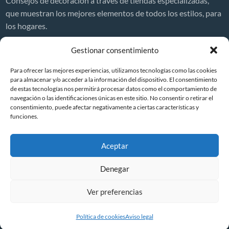
Consejos de decoración a través de tiendas especializadas,
que muestran los mejores elementos de todos los estilos, para
los hogares.
Decor News
Gestionar consentimiento
Precio de reformar una casa en España 2026
Para ofrecer las mejores experiencias, utilizamos tecnologías como las cookies
¿Cuánto cuesta reformar una casa?
para almacenar y/o acceder a la información del dispositivo. El consentimiento
de estas tecnologías nos permitirá procesar datos como el comportamiento de
Reformas integrales en viviendas
navegación o las identificaciones únicas en este sitio. No consentir o retirar el
7 reformas efectivas para mejorar la seguridad de tu hogar
consentimiento, puede afectar negativamente a ciertas características y
(guía práctica)
funciones.
Ventanas Aluminio
Aceptar
Denegar
Creando Hogar
Aviso legal
Política de cookies
Ver preferencias
©
2026
Creando Hogar | Tiendas Muebles
| Todos los derechos
reservados
Política de cookies
Aviso legal