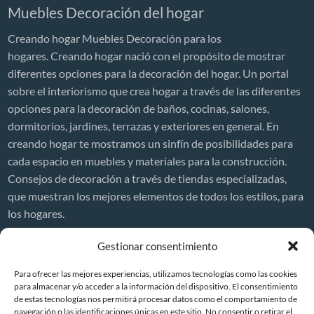
Muebles Decoración del hogar
Creando hogar Muebles Decoración para los
hogares. Creando hogar nació con el propósito de mostrar
diferentes opciones para la decoración del hogar. Un portal
sobre el interiorismo que crea hogar a través de las diferentes
opciones para la decoración de baños, cocinas, salones,
dormitorios, jardines, terrazas y exteriores en general. En
creando hogar te mostramos un sinfín de posibilidades para
cada espacio en muebles y materiales para la construcción.
Consejos de decoración a través de tiendas especializadas,
que muestran los mejores elementos de todos los estilos, para
los hogares.
Decor News
Gestionar consentimiento
Precio de reformar una casa en España 2026
Para ofrecer las mejores experiencias, utilizamos tecnologías como las cookies
¿Cuánto cuesta reformar una casa?
para almacenar y/o acceder a la información del dispositivo. El consentimiento
de estas tecnologías nos permitirá procesar datos como el comportamiento de
Reformas integrales en viviendas
navegación o las identificaciones únicas en este sitio. No consentir o retirar el