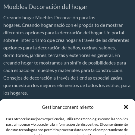
Muebles Decoración del hogar
Cristalerías
Creando hogar Muebles Decoración para los
Decoración de Interiores
hogares. Creando hogar nació con el propósito de mostrar
Diseño de interiores
diferentes opciones para la decoración del hogar. Un portal
sobre el interiorismo que crea hogar a través de las diferentes
Ferreterías
opciones para la decoración de baños, cocinas, salones,
Griferías
dormitorios, jardines, terrazas y exteriores en general. En
Herramientas
creando hogar te mostramos un sinfín de posibilidades para
cada espacio en muebles y materiales para la construcción.
Jardines
Consejos de decoración a través de tiendas especializadas,
Jardinería
que muestran los mejores elementos de todos los estilos, para
Mamparas
los hogares.
Tienda Muebles Madrid
Decor News
Gestionar consentimiento
Mamparas de baño
Precio de reformar una casa en España 2026
Para ofrecer las mejores experiencias, utilizamos tecnologías como las cookies
¿Cuánto cuesta reformar una casa?
Moquetas
para almacenar y/o acceder a la información del dispositivo. El consentimiento
de estas tecnologías nos permitirá procesar datos como el comportamiento de
Reformas integrales en viviendas
Paisajismo